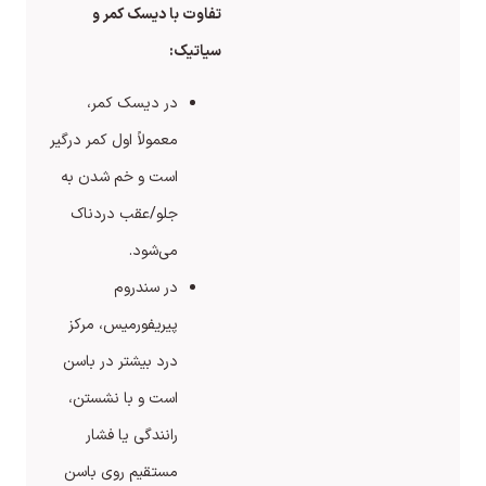
تفاوت با دیسک کمر و
سیاتیک:
در دیسک کمر،
معمولاً اول کمر درگیر
است و خم شدن به
جلو/عقب دردناک
می‌شود.
در سندروم
پیریفورمیس، مرکز
درد بیشتر در باسن
است و با نشستن،
رانندگی یا فشار
مستقیم روی باسن