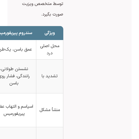
توسط متخصص ویزیت
صورت بگیرد.
ویژگی
سندروم پیریفورمیس
دیسک کمر
محل اصلی
کمر +
عمق باسن، یک‌طرفه
درد
انتشار به پا
خم شدن،
نشستن طولانی،
بلند کردن
تشدید با
رانندگی، فشار روی
بار، سرفه/
باسن
عطسه
فشار
اسپاسم و التهاب عضله
دیسک روی
منشأ مشکل
پیریفورمیس
ریشه‌های
عصبی
تست‌های