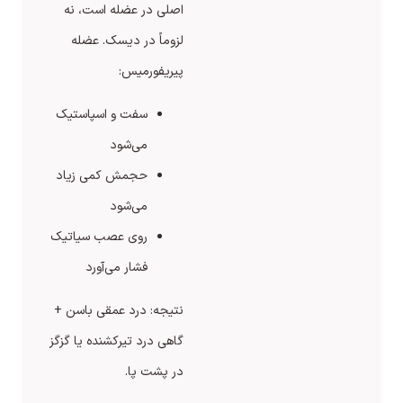
اصلی در عضله است، نه
لزوماً در دیسک. عضله
پیریفورمیس:
سفت و اسپاستیک
می‌شود
حجمش کمی زیاد
می‌شود
روی عصب سیاتیک
فشار می‌آورد
نتیجه: درد عمقی باسن +
گاهی درد تیرکشنده یا گزگز
در پشت پا.