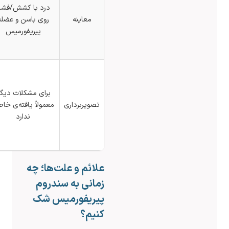
عصبی و
درد با کشش/فشار
حرکات
معاینه
روی باسن و عضله
ستون
پیریفورمیس
فقرات
دردناک
MRI اغلب
بیرون‌زدگی
برای مشکلات دیگر؛
یا
تصویربرداری
معمولاً یافته‌ی خاصی
دژنراسیون
ندارد
دیسک را
نشان
می‌دهد
علائم و علت‌ها؛ چه
زمانی به سندروم
پیریفورمیس شک
کنیم؟